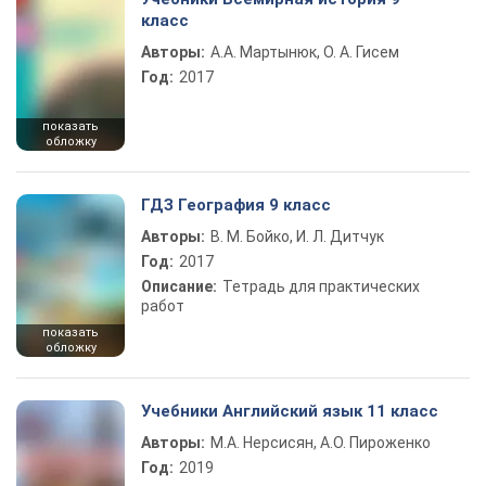
класс
Авторы:
А.А. Мартынюк, О. А. Гисем
Год:
2017
показать
обложку
ГДЗ География 9 класс
Авторы:
В. М. Бойко, И. Л. Дитчук
Год:
2017
Описание:
Тетрадь для практических
работ
показать
обложку
Учебники Английский язык 11 класс
Авторы:
М.А. Нерсисян, А.О. Пироженко
Год:
2019