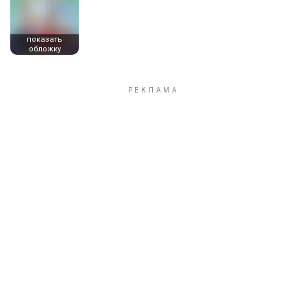
показать
обложку