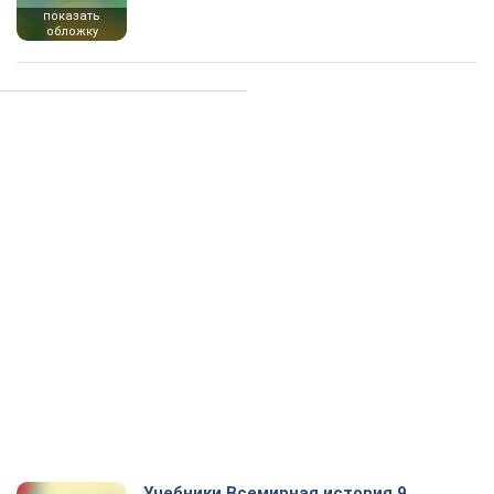
показать
обложку
Учебники Всемирная история 9