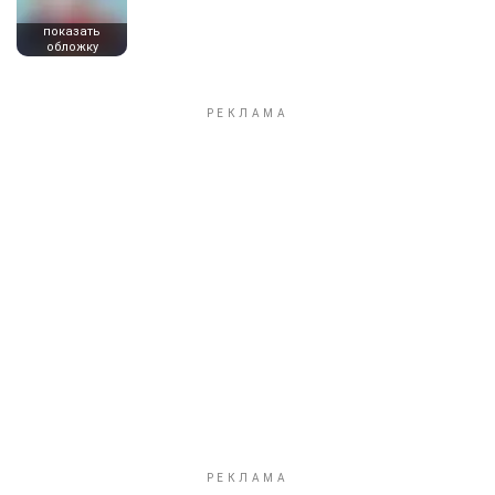
показать
обложку