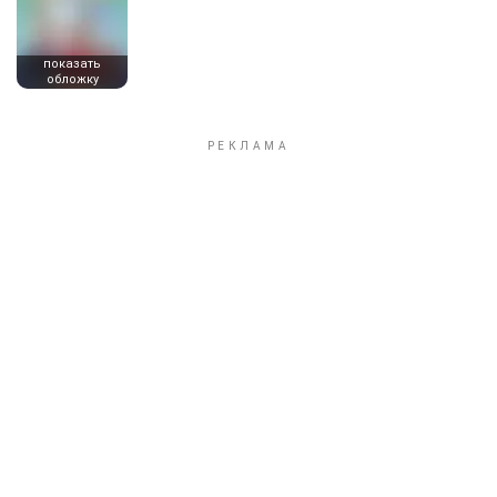
показать
обложку