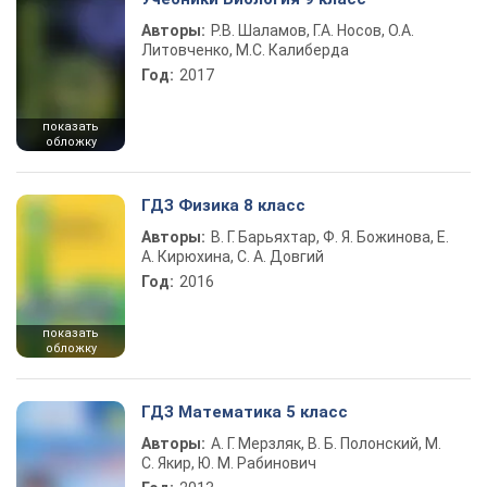
Авторы:
Р.В. Шаламов, Г.А. Носов, О.А.
Литовченко, М.С. Калиберда
Год:
2017
показать
обложку
ГДЗ Физика 8 класс
Авторы:
В. Г. Барьяхтар, Ф. Я. Божинова, Е.
А. Кирюхина, С. А. Довгий
Год:
2016
показать
обложку
ГДЗ Математика 5 класс
Авторы:
А. Г. Мерзляк, В. Б. Полонский, М.
С. Якир, Ю. М. Рабинович