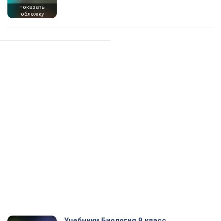
показать
обложку
Учебники Биология 9 класс