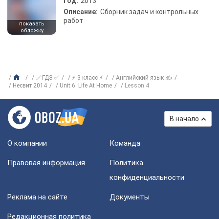
Год:
2013
Описание:
Сборник задач и контрольных
работ
показать
обложку
✅ ГДЗ ✅
⚡ 3 класс ⚡
Английский язык ✍
Несвит 2014
Unit 6. Life At Home
Lesson 4
В начало
О компании
Команда
Правовая информация
Политика
конфиденциальности
Реклама на сайте
Документы
Редакционная политика