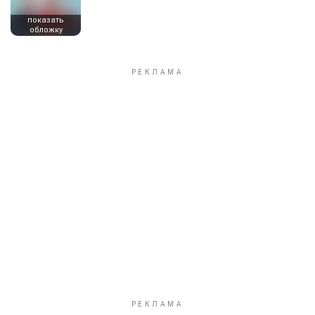
показать
обложку