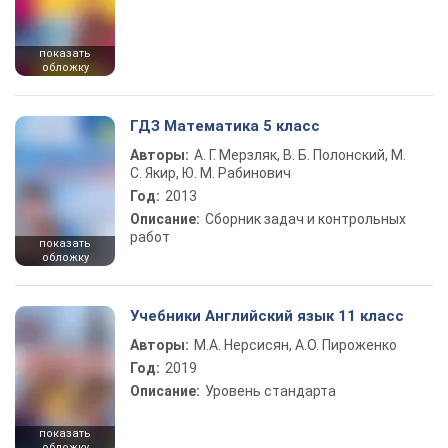
показать
обложку
ГДЗ Математика 5 класс
Авторы:
А. Г. Мерзляк, В. Б. Полонский, М.
С. Якир, Ю. М. Рабинович
Год:
2013
Описание:
Сборник задач и контрольных
работ
показать
обложку
Учебники Английский язык 11 класс
Авторы:
М.А. Нерсисян, А.О. Пироженко
Год:
2019
Описание:
Уровень стандарта
показать
обложку