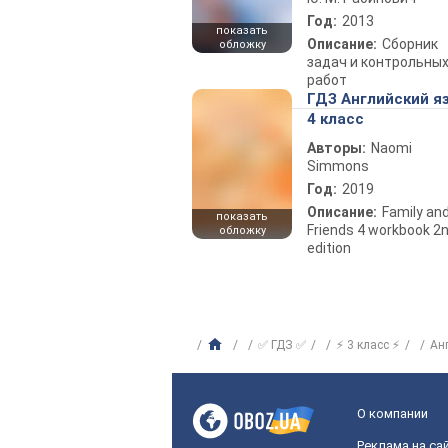
Год:
2013
показать
Описание:
Сборник
обложку
задач и контрольны
работ
ГДЗ Английский я
4 класс
Авторы:
Naomi
Simmons
Год:
2019
Описание:
Family an
показать
Friends 4 workbook 2
обложку
edition
✅ ГДЗ ✅
⚡ 3 класс ⚡
Ан
О компании
Реклама на са