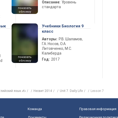
Описание:
Уровень
стандарта
показать
обложку
х
зык
Учебники Биология 9
класс
Авторы:
Р.В. Шаламов,
Г.А. Носов, О.А.
Литовченко, М.С.
Калиберда
d
показать
Год:
2017
nd
обложку
глийский язык ✍
Несвит 2014
Unit 7. Daily Life
Lesson 7
Команда
Правовая информация
йте
Документы
Редакционная политика