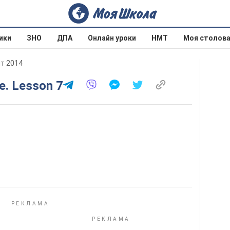
ики
ЗНО
ДПА
Онлайн уроки
НМТ
Моя столов
ит 2014
fe. Lesson 7