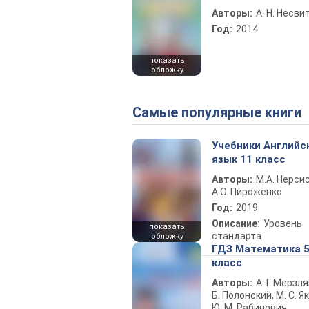
Авторы:
А. Н. Несви
Год:
2014
показать
обложку
Самые популярные книги
Учебники Английс
язык 11 класс
Авторы:
М.А. Нерсис
А.О. Пироженко
Год:
2019
Описание:
Уровень
показать
стандарта
обложку
ГДЗ Математика 
класс
Авторы:
А. Г. Мерзля
Б. Полонский, М. С. Як
Ю. М. Рабинович