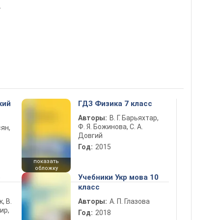
т
кий
ГДЗ Физика 7 класс
Авторы:
В. Г. Барьяхтар,
Ф. Я. Божинова, С. А.
ян,
Довгий
Год:
2015
показать
обложку
5
Учебники Укр мова 10
класс
к, В.
Авторы:
А. П. Глазова
ир,
Год:
2018