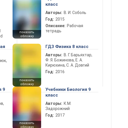
класс
Авторы:
В. И. Соболь
Год:
2015
Описание:
Рабочая
d
тетрадь
показать
nd
обложку
ная
ГДЗ Физика 8 класс
Авторы:
В. Г. Барьяхтар,
Ф. Я. Божинова, Е. А.
нюк,
Кирюхина, С. А. Довгий
Год:
2016
показать
обложку
я 9
Учебники Биология 9
класс
в,
Авторы:
К.М.
Задорожний
Год:
2017
показать
обложку