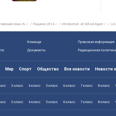
глийский язык ✍
Пащенко 2014
Introduction. At School Again
Les
Команда
Правовая информация
йте
Документы
Редакционная политика
Мир
Спорт
Общество
Все новости
Новости 
ласс
3 класс
4 класс
5 класс
6 класс
7 класс
8 класс
ласс
3 класс
4 класс
5 класс
6 класс
7 класс
8 класс