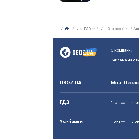
✅ ГДЗ ✅
⚡ 3 класс ⚡
Ан
О компании
Реклама на са
OBOZ.UA
Моя Школа
ГДЗ
1 класс
2 к
Учебники
1 класс
2 к