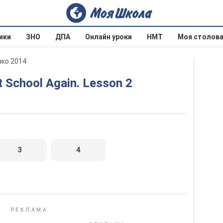
ики
ЗНО
ДПА
Онлайн уроки
НМТ
Моя столов
нко 2014
At School Again. Lesson 2
3
4