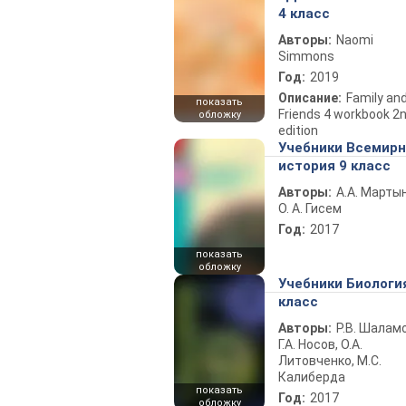
4 класс
Авторы:
Naomi
Simmons
Год:
2019
Описание:
Family an
показать
Friends 4 workbook 2
обложку
edition
Учебники Всемир
история 9 класс
Авторы:
А.А. Марты
О. А. Гисем
Год:
2017
показать
обложку
Учебники Биологи
класс
Авторы:
Р.В. Шаламо
Г.А. Носов, О.А.
Литовченко, М.С.
Калиберда
показать
Год:
2017
обложку