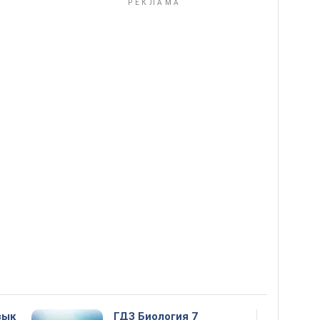
зык
ГДЗ Биология 7