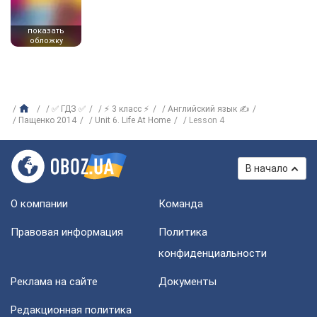
показать
обложку
✅ ГДЗ ✅
⚡ 3 класс ⚡
Английский язык ✍
Пащенко 2014
Unit 6. Life At Home
Lesson 4
В начало
О компании
Команда
Правовая информация
Политика
конфиденциальности
Реклама на сайте
Документы
Редакционная политика