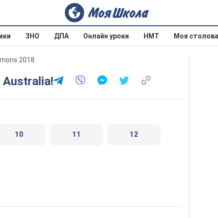
ики
ЗНО
ДПА
Онлайн уроки
НМТ
Моя столов
mmons 2018
 Australia!
10
11
12