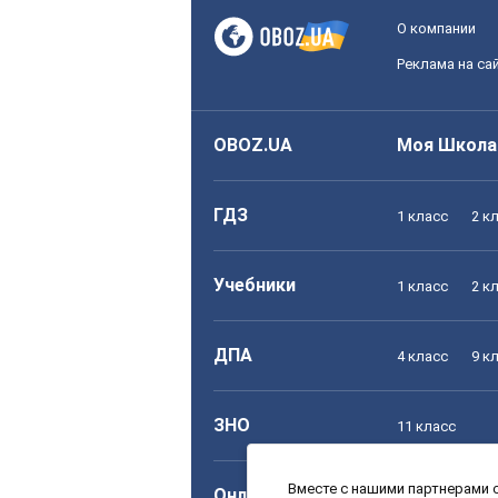
О компании
Реклама на са
OBOZ.UA
Моя Школа
ГДЗ
1 класс
2 к
Учебники
1 класс
2 к
ДПА
4 класс
9 к
ЗНО
11 класс
Вместе с нашими партнерами с
Онлайн уроки
1 класс
2 к