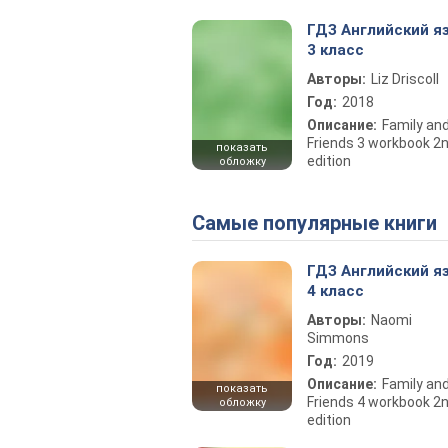
ГДЗ Английский я
3 класс
Авторы:
Liz Driscoll
Год:
2018
Описание:
Family an
Friends 3 workbook 2
показать
edition
обложку
Самые популярные книги
ГДЗ Английский я
4 класс
Авторы:
Naomi
Simmons
Год:
2019
Описание:
Family an
показать
Friends 4 workbook 2
обложку
edition