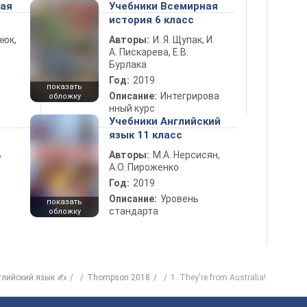
ная
Учебники Всемирная
история 6 класс
нюк,
Авторы:
И. Я. Щупак, И.
А. Пискарева, Е.В.
Бурлака
Год:
2019
показать
Описание:
Интегрирова
обложку
нный курс
Учебники Английский
язык 11 класс
ь
Авторы:
М.А. Нерсисян,
А.О. Пироженко
Год:
2019
Описание:
Уровень
показать
стандарта
обложку
глийский язык ✍
Thompson 2018
1. They're from Australia!