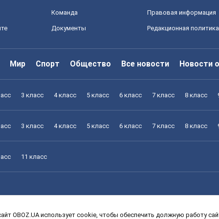
Команда
Правовая информация
йте
Документы
Редакционная политика
Мир
Спорт
Общество
Все новости
Новости 
ласс
3 класс
4 класс
5 класс
6 класс
7 класс
8 класс
ласс
3 класс
4 класс
5 класс
6 класс
7 класс
8 класс
ласс
11 класс
айт OBOZ.UA использует cookie, чтобы обеспечить должную работу сайт
ласс
3 класс
4 класс
5 класс
6 класс
7 класс
8 класс