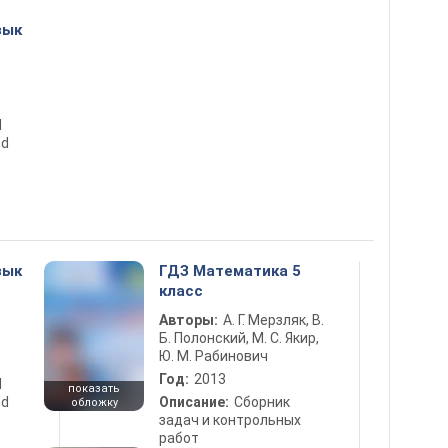
зык
d
nd
зык
ГДЗ Математика 5
класс
Авторы:
А. Г. Мерзляк, В.
Б. Полонский, М. С. Якир,
Ю. М. Рабинович
Год:
2013
d
показать
nd
Описание:
Сборник
обложку
задач и контрольных
работ