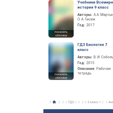
Учебники Всемир
история 9 класс
Авторы:
А.А. Марты
О. А. Гисем
Год:
2017
показать
обложку
ГДЗ Биология 7
класс
Авторы:
В. И. Собол
Год:
2015
Описание:
Рабочая
тетрадь
показать
обложку
✅ ГДЗ ✅
⚡ 3 класс ⚡
Ан