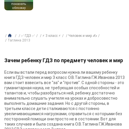
показать
обложку
✅ ГДЗ ✅
⚡ 3 класс ⚡
Человек и мир ✍
Таглина 2013
Зачем ребенку ГДЗ по предмету человек и мир
Если вы встали перед вопросом нужна ли вашему ребенку
книга ГДЗ человек и мир 3 класс О.В.Таглина Г.Ж.Иванова 2013
вам стоит взвесить все "за" и "против". С одной стороны - это
гуманитарная наука, не требующая особых способностей и
талантов и, чтобы разобраться ней, ребенку достаточно
внимательно слушать учителя на уроках и добросовестно
выполнять домашние задания. Но с другой стороны, в
третьем классе дети сталкиваются с постоянно
увеличивающимися нагрузками, справиться с которыми без
посторонней помощи они просто не в состоянии. Вот для
таких случаев и была создана книга О.В.Таглина Г.Ж.Иванова