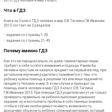
2013 ГДЗ человек и мир 3 класс.
Что в ГДЗ
Книга за 3 класс ГДЗ человек и мир О.В.Таглина Г.Ж.Иванова
2013 состоит из 2 разделов
задания со страниц 1-20
задания со страниц 21-43
Почему именно ГДЗ
Как это ни парадоксально, но даже гуманитарные науки
требуют к себе особого внимания и подхода. Каким бы
легким и простым не казался предмет на первый взгляд, при
детальном изучении родители сталкивается с тем, что
ребенку нужна помощь в решении тех или иных заданий по
предмету Человек и мир. В этом случае и приходит на
помощь книга человек и мир ГДЗ 3 класс О.В.Таглина
Г.Ж.Иванова 2013. При помощи ГДЗ родители могут не только
проверить правильно ли ребенок выполнил домашнее
задание, но и восполнить пробелы в собственных знаниях,
чтобы в случае необходимости иметь возможность
доходчиво объяснить ребенку сложный материал, который