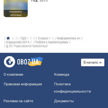
Год:
2015
показать
обложку
✅ ГДЗ ✅
⚡ 3 класс ⚡
Информатика ✍
Коршунова 2014
Робота з презентаціями
§ 20. Редагування презентації
В начало
О компании
Команда
Правовая информация
Политика
конфиденциальности
Реклама на сайте
Документы