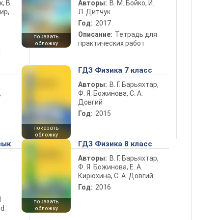
к, В.
Авторы:
В. М. Бойко, И.
ир,
Л. Дитчук
Год:
2017
Описание:
Тетрадь для
показать
практических работ
обложку
х
ГДЗ Физика 7 класс
Авторы:
В. Г. Барьяхтар,
Ф. Я. Божинова, С. А.
ь
Довгий
Год:
2015
показать
обложку
зык
ГДЗ Физика 8 класс
Авторы:
В. Г. Барьяхтар,
Ф. Я. Божинова, Е. А.
Кирюхина, С. А. Довгий
Год:
2016
d
показать
nd
обложку