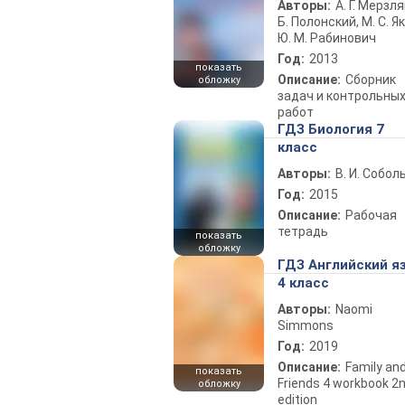
Авторы:
А. Г. Мерзля
Б. Полонский, М. С. Як
Ю. М. Рабинович
Год:
2013
показать
Описание:
Сборник
обложку
задач и контрольны
работ
ГДЗ Биология 7
класс
Авторы:
В. И. Собол
Год:
2015
Описание:
Рабочая
тетрадь
показать
обложку
ГДЗ Английский я
4 класс
Авторы:
Naomi
Simmons
Год:
2019
Описание:
Family an
показать
Friends 4 workbook 2
обложку
edition