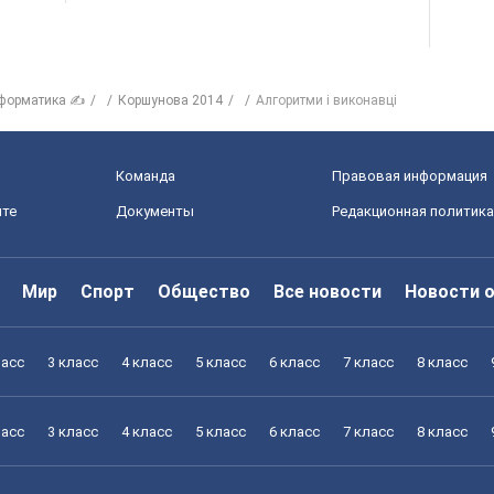
форматика ✍
Коршунова 2014
Алгоритми і виконавці
Команда
Правовая информация
йте
Документы
Редакционная политика
Мир
Спорт
Общество
Все новости
Новости 
ласс
3 класс
4 класс
5 класс
6 класс
7 класс
8 класс
ласс
3 класс
4 класс
5 класс
6 класс
7 класс
8 класс