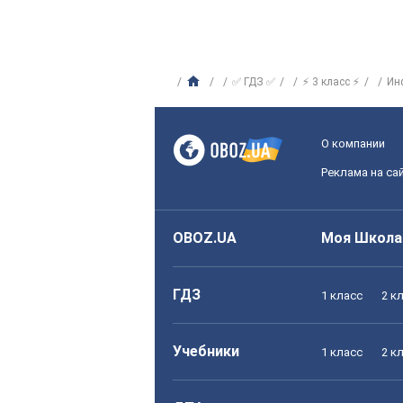
✅ ГДЗ ✅
⚡ 3 класс ⚡
Ин
О компании
Реклама на са
OBOZ.UA
Моя Школа
ГДЗ
1 класс
2 к
Учебники
1 класс
2 к