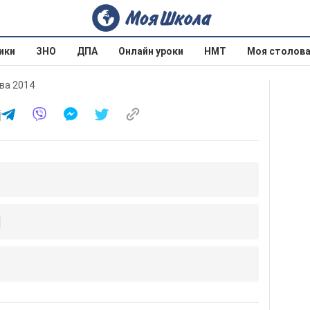
ики
ЗНО
ДПА
Онлайн уроки
НМТ
Моя столов
ва 2014
і