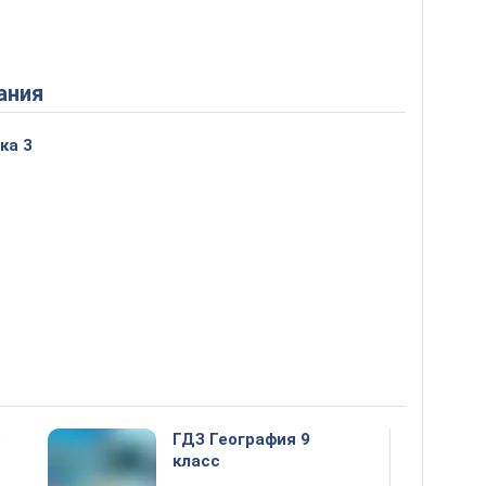
ания
ка 3
5
ГДЗ География 9
класс