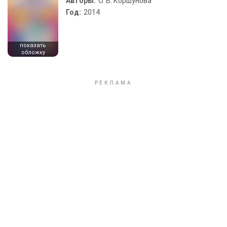
Авторы:
О. В. Коршунова
Год:
2014
показать
обложку