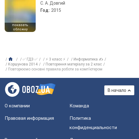
С. А. Довгий
Год:
2015
показать
обложку
✅ ГДЗ ✅
⚡ 3 класс ⚡
Информатика ✍
Коршунова 2014
Повторення матеріалу за 2 клас
Повторюємо основні правила роботи за комп’ютером
В начало
О компании
Команда
Правовая информация
Политика
конфиденциальности