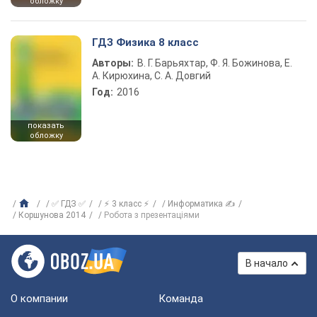
обложку
ГДЗ Физика 8 класс
Авторы:
В. Г. Барьяхтар, Ф. Я. Божинова, Е.
А. Кирюхина, С. А. Довгий
Год:
2016
показать
обложку
✅ ГДЗ ✅
⚡ 3 класс ⚡
Информатика ✍
Коршунова 2014
Робота з презентаціями
В начало
О компании
Команда