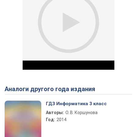
Аналоги другого года издания
Play Video
ГДЗ Информатика 3 класс
Авторы:
О. В. Коршунова
Год:
2014