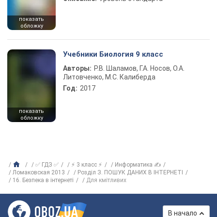
показать
обложку
Учебники Биология 9 класс
Авторы:
Р.В. Шаламов, Г.А. Носов, О.А.
Литовченко, М.С. Калиберда
Год:
2017
показать
обложку
✅ ГДЗ ✅
⚡ 3 класс ⚡
Информатика ✍
Ломаковская 2013
Розділ З. ПОШУК ДАНИХ В ІНТЕРНЕТІ
16. Безпека в інтернеті
Для кмітливих
В начало