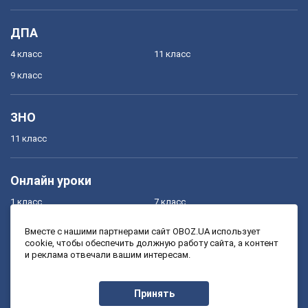
ДПА
4 класс
11 класс
9 класс
ЗНО
11 класс
Онлайн уроки
1 класс
7 класс
2 класс
8 класс
Вместе с нашими партнерами сайт OBOZ.UA использует
cookie, чтобы обеспечить должную работу сайта, а контент
3 класс
9 класс
и реклама отвечали вашим интересам.
4 класс
10 класс
5 класс
11 класс
Принять