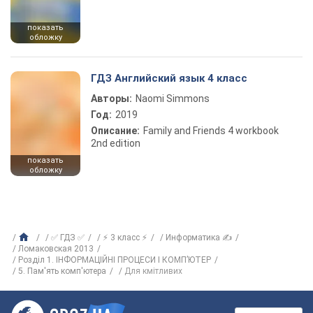
показать
обложку
ГДЗ Английский язык 4 класс
Авторы:
Naomi Simmons
Год:
2019
Описание:
Family and Friends 4 workbook
2nd edition
показать
обложку
✅ ГДЗ ✅
⚡ 3 класс ⚡
Информатика ✍
Ломаковская 2013
Розділ 1. ІНФОРМАЦІЙНІ ПРОЦЕСИ І КОМП’ЮТЕР
5. Пам'ять комп'ютера
Для кмітливих