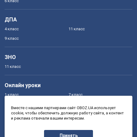
6 класс
ДПА
4 класс
11 класс
9 класс
ЗНО
11 класс
Онлайн уроки
1 класс
7 класс
2 класс
8 класс
Вместе с нашими партнерами сайт OBOZ.UA использует
cookie, чтобы обеспечить должную работу сайта, а контент
3 класс
9 класс
и реклама отвечали вашим интересам.
4 класс
10 класс
5 класс
11 класс
Принять