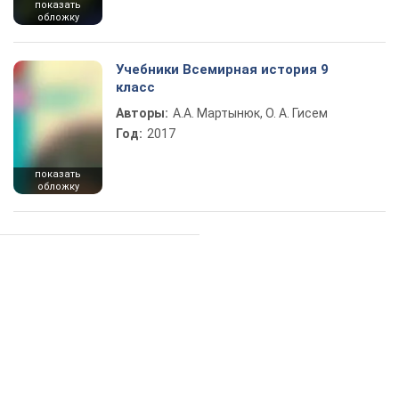
показать
обложку
Учебники Всемирная история 9
класс
Авторы:
А.А. Мартынюк, О. А. Гисем
Год:
2017
показать
обложку