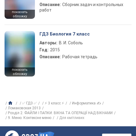
Описание:
Сборник задач и контрольных
работ
показать
обложку
ГДЗ Биология 7 класс
Авторы:
В. И. Соболь
Год:
2015
Описание:
Рабочая тетрадь
показать
обложку
✅ ГДЗ ✅
⚡ 3 класс ⚡
Информатика ✍
Ломаковская 2013
Розділ 2. ФАЙЛИ І ПАПКИ. ВІКНА ТА ОПЕРАЦІЇ НАД ВІКНАМИ
9. Меню. Контексне меню
Для кмітливих