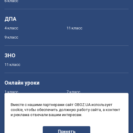
6 класс
ДПА
4 класс
11 класс
9 класс
ЗНО
11 класс
Онлайн уроки
1 класс
7 класс
2 класс
8 класс
Вместе с нашими партнерами сайт OBOZ.UA использует
cookie, чтобы обеспечить должную работу сайта, а контент
3 класс
9 класс
и реклама отвечали вашим интересам.
4 класс
10 класс
5 класс
11 класс
Принять