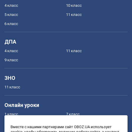
4 класс
10 класс
5 класс
11 класс
6 класс
ДПА
4 класс
11 класс
9 класс
ЗНО
11 класс
Онлайн уроки
1 класс
7 класс
2 класс
8 класс
Вместе с нашими партнерами сайт OBOZ.UA использует
cookie, чтобы обеспечить должную работу сайта, а контент