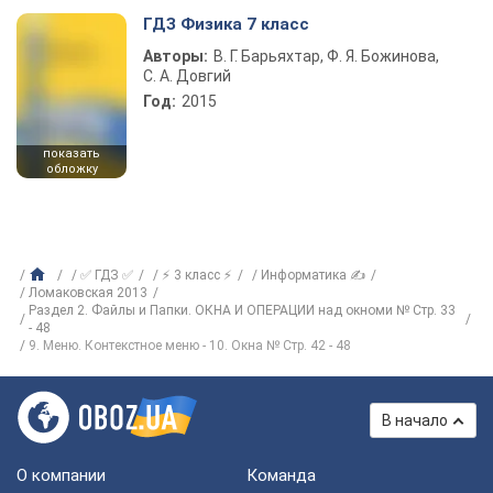
ГДЗ Физика 7 класс
Авторы:
В. Г. Барьяхтар, Ф. Я. Божинова,
С. А. Довгий
Год:
2015
показать
обложку
✅ ГДЗ ✅
⚡ 3 класс ⚡
Информатика ✍
Ломаковская 2013
Раздел 2. Файлы и Папки. ОКНА И ОПЕРАЦИИ над окноми № Стр. 33
- 48
9. Меню. Контекстное меню - 10. Окна № Стр. 42 - 48
В начало
О компании
Команда