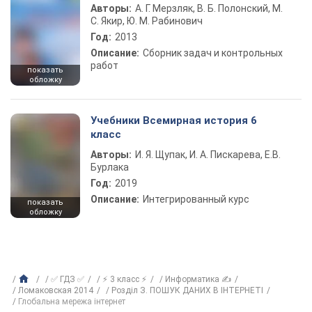
Авторы:
А. Г. Мерзляк, В. Б. Полонский, М.
С. Якир, Ю. М. Рабинович
Год:
2013
Описание:
Сборник задач и контрольных
работ
показать
обложку
Учебники Всемирная история 6
класс
Авторы:
И. Я. Щупак, И. А. Пискарева, Е.В.
Бурлака
Год:
2019
Описание:
Интегрированный курс
показать
обложку
✅ ГДЗ ✅
⚡ 3 класс ⚡
Информатика ✍
Ломаковская 2014
Розділ З. ПОШУК ДАНИХ В ІНТЕРНЕТІ
Глобальна мережа інтернет