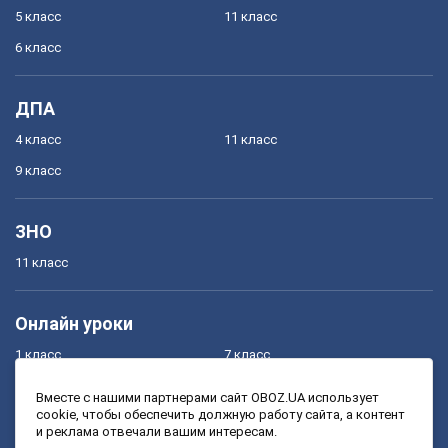
5 класс
11 класс
6 класс
ДПА
4 класс
11 класс
9 класс
ЗНО
11 класс
Онлайн уроки
1 класс
7 класс
2 класс
8 класс
Вместе с нашими партнерами сайт OBOZ.UA использует
cookie, чтобы обеспечить должную работу сайта, а контент
3 класс
9 класс
и реклама отвечали вашим интересам.
4 класс
10 класс