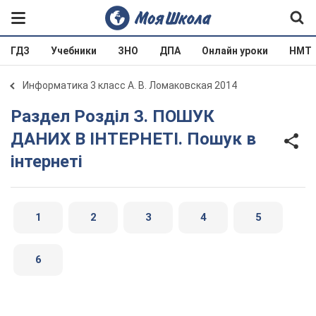
ГДЗ
Учебники
ЗНО
ДПА
Онлайн уроки
НМТ
Информатика 3 класс А. В. Ломаковская 2014
Раздел Розділ З. ПОШУК
ДАНИХ В ІНТЕРНЕТІ. Пошук в
інтернеті
1
2
3
4
5
6