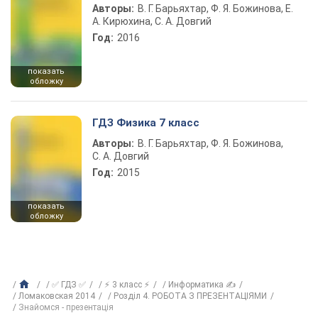
Авторы:
В. Г. Барьяхтар, Ф. Я. Божинова, Е.
А. Кирюхина, С. А. Довгий
Год:
2016
показать
обложку
ГДЗ Физика 7 класс
Авторы:
В. Г. Барьяхтар, Ф. Я. Божинова,
С. А. Довгий
Год:
2015
показать
обложку
✅ ГДЗ ✅
⚡ 3 класс ⚡
Информатика ✍
Ломаковская 2014
Розділ 4. РОБОТА З ПРЕЗЕНТАЦІЯМИ
Знайомся - презентація