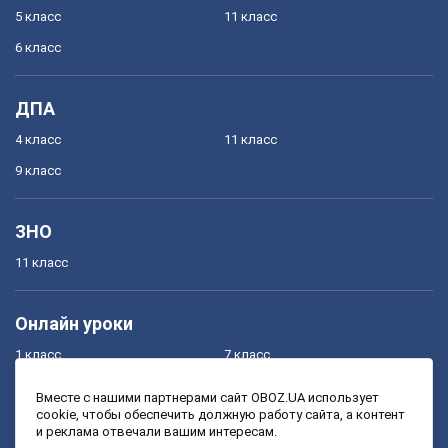
5 класс
11 класс
6 класс
ДПА
4 класс
11 класс
9 класс
ЗНО
11 класс
Онлайн уроки
1 класс
7 класс
2 класс
8 класс
Вместе с нашими партнерами сайт OBOZ.UA использует
cookie, чтобы обеспечить должную работу сайта, а контент
3 класс
9 класс
и реклама отвечали вашим интересам.
4 класс
10 класс