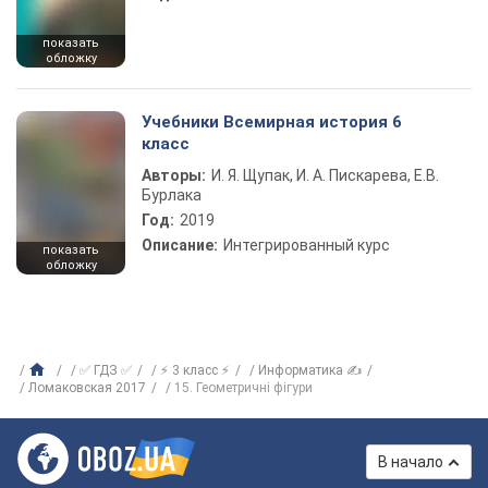
показать
обложку
Учебники Всемирная история 6
класс
Авторы:
И. Я. Щупак, И. А. Пискарева, Е.В.
Бурлака
Год:
2019
Описание:
Интегрированный курс
показать
обложку
✅ ГДЗ ✅
⚡ 3 класс ⚡
Информатика ✍
Ломаковская 2017
15. Геометричні фігури
В начало