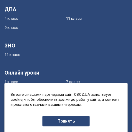
ДПА
4 класс
11 класс
9 класс
ЗНО
11 класс
Онлайн уроки
1 класс
7 класс
2 класс
8 класс
Вместе с нашими партнерами сайт OBOZ.UA использует
cookie, чтобы обеспечить должную работу сайта, а контент
3 класс
9 класс
и реклама отвечали вашим интересам.
4 класс
10 класс
5 класс
11 класс
Принять
6 класс