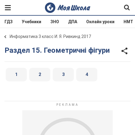
ГДЗ
Учебники
ЗНО
ДПА
Онлайн уроки
НМТ
Информатика 3 класс И. Я. Ривкинд 2017
Раздел 15. Геометричні фігури
1
2
3
4