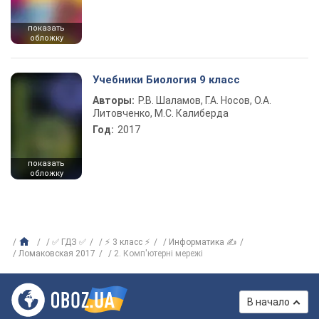
показать
обложку
Учебники Биология 9 класс
Авторы:
Р.В. Шаламов, Г.А. Носов, О.А.
Литовченко, М.С. Калиберда
Год:
2017
показать
обложку
✅ ГДЗ ✅
⚡ 3 класс ⚡
Информатика ✍
Ломаковская 2017
2. Комп'ютерні мережі
В начало