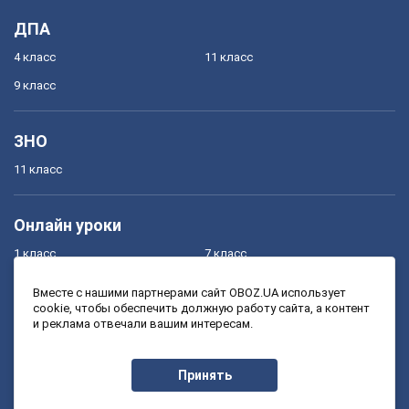
ДПА
4 класс
11 класс
9 класс
ЗНО
11 класс
Онлайн уроки
1 класс
7 класс
2 класс
8 класс
Вместе с нашими партнерами сайт OBOZ.UA использует
cookie, чтобы обеспечить должную работу сайта, а контент
3 класс
9 класс
и реклама отвечали вашим интересам.
4 класс
10 класс
5 класс
11 класс
Принять
6 класс