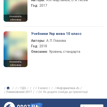
Авторы:
А.А. Мартынюк, О. А. Гисем
Год:
2017
показать
обложку
Учебники Укр мова 10 класс
Авторы:
А. П. Глазова
Год:
2018
Описание:
Уровень стандарта
показать
обложку
✅ ГДЗ ✅
⚡ 3 класс ⚡
Информатика ✍
Ломаковская 2017
24. Як додати слайди до презентації