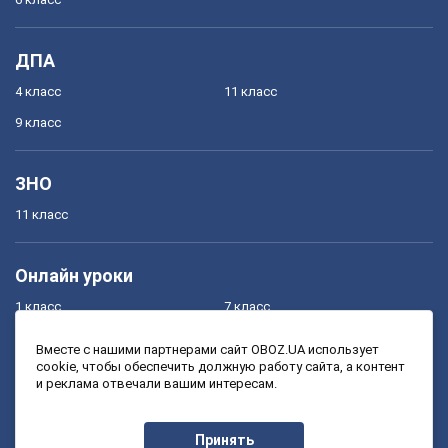
ДПА
4 класс
11 класс
9 класс
ЗНО
11 класс
Онлайн уроки
1 класс
7 класс
2 класс
8 класс
Вместе с нашими партнерами сайт OBOZ.UA использует
cookie, чтобы обеспечить должную работу сайта, а контент
3 класс
9 класс
и реклама отвечали вашим интересам.
4 класс
10 класс
5 класс
11 класс
Принять