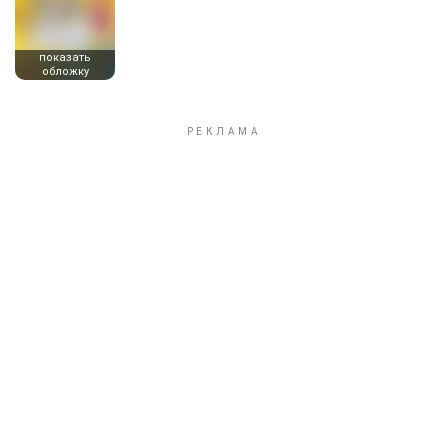
показать
обложку