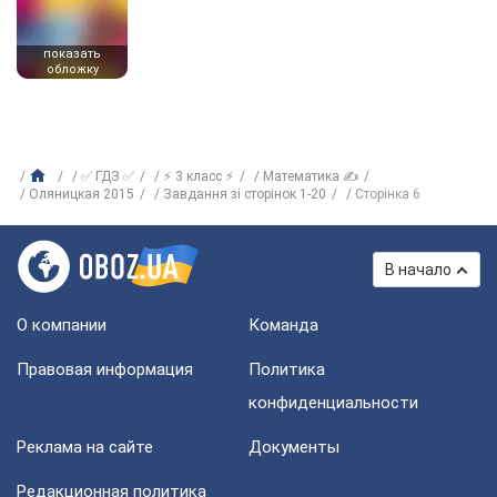
показать
обложку
✅ ГДЗ ✅
⚡ 3 класс ⚡
Математика ✍
Оляницкая 2015
Завдання зі сторінок 1-20
Сторінка 6
В начало
О компании
Команда
Правовая информация
Политика
конфиденциальности
Реклама на сайте
Документы
Редакционная политика