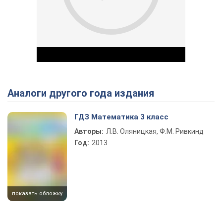
Аналоги другого года издания
Play Video
ГДЗ Математика 3 класс
Авторы:
Л.В. Оляницкая, Ф.М. Ривкинд
Год:
2013
показать обложку