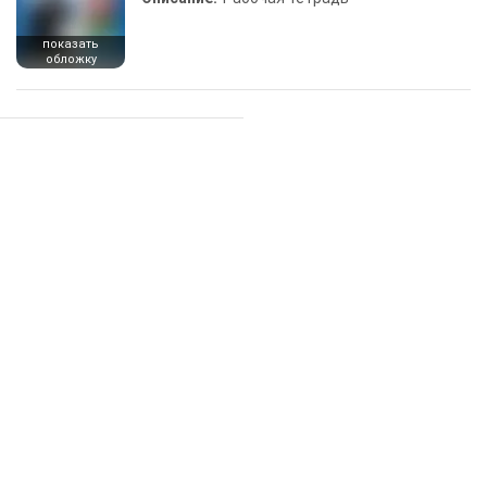
показать
обложку