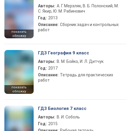
Авторы:
А. Г. Мерзляк, В. Б. Полонский, М.
С. Якир, Ю. М. Рабинович
Год:
2013
Описание:
Сборник задач и контрольных
работ
показать
обложку
ГДЗ География 9 класс
Авторы:
В. М. Бойко, И. Л. Дитчук
Год:
2017
Описание:
Тетрадь для практических
работ
показать
обложку
ГДЗ Биология 7 класс
Авторы:
В. И. Соболь
Год:
2015
Описание:
Рабочая тетрадь