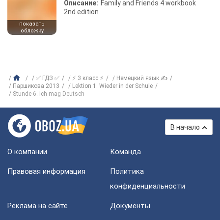
Описание:
Family and Friends 4 workbook
2nd edition
показать
обложку
✅ ГДЗ ✅
⚡ 3 класс ⚡
Немецкий язык ✍
Паршикова 2013
Lektion 1. Wieder in der Schule
Stunde 6. Ich mag Deutsch
В начало
О компании
Команда
Правовая информация
Политика
конфиденциальности
Реклама на сайте
Документы