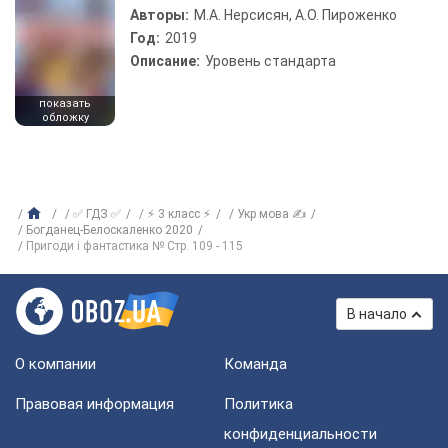
Авторы:
М.А. Нерсисян, А.О. Пироженко
Год:
2019
Описание:
Уровень стандарта
показать
обложку
✅ ГДЗ ✅
⚡ 3 класс ⚡
Укр мова ✍
Богданец-Белоскаленко 2020
Пригоди і фантастика № Стр. 109 - 115
В начало
О компании
Команда
Правовая информация
Политика
конфиденциальности