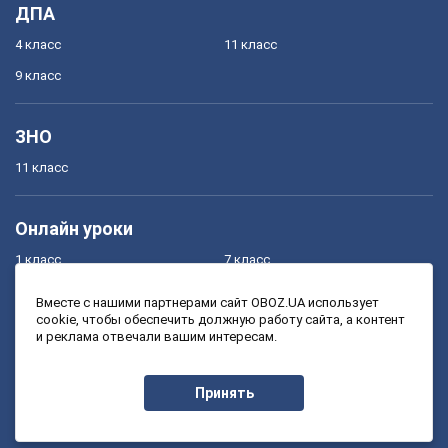
ДПА
4 класс
11 класс
9 класс
ЗНО
11 класс
Онлайн уроки
1 класс
7 класс
2 класс
8 класс
Вместе с нашими партнерами сайт OBOZ.UA использует
cookie, чтобы обеспечить должную работу сайта, а контент
3 класс
9 класс
и реклама отвечали вашим интересам.
4 класс
10 класс
5 класс
11 класс
Принять
6 класс