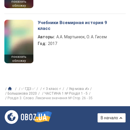
показать
обложку
Учебники Всемирная история 9
класс
Авторы:
А.А. Мартынюк, О. А. Гисем
Год:
2017
показать
обложку
✅ ГДЗ ✅
⚡ 3 класс ⚡
Укр мова ✍
Большакова 2020
ЧАСТИНА 1 № Розділ 1 - 5
Розділ 3. Слово. Лексичне значення № Стор. 26 - 35
В начало