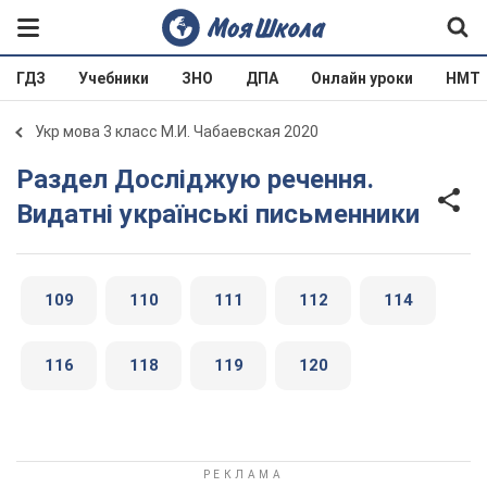
ГДЗ
Учебники
ЗНО
ДПА
Онлайн уроки
НМТ
Укр мова 3 класс М.И. Чабаевская 2020
Раздел Досліджую речення.
Видатні українські письменники
109
110
111
112
114
116
118
119
120