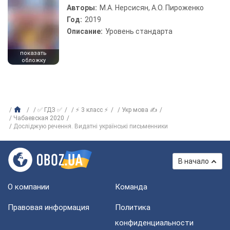
Авторы:
М.А. Нерсисян, А.О. Пироженко
Год:
2019
Описание:
Уровень стандарта
показать
обложку
✅ ГДЗ ✅
⚡ 3 класс ⚡
Укр мова ✍
Чабаевская 2020
Досліджую речення. Видатні українські письменники
В начало
О компании
Команда
Правовая информация
Политика
конфиденциальности