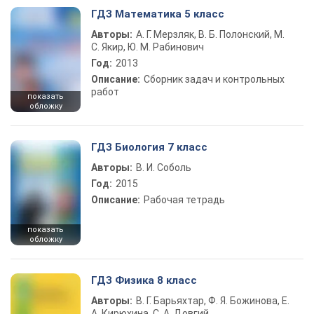
ГДЗ Математика 5 класс
Авторы:
А. Г. Мерзляк, В. Б. Полонский, М.
С. Якир, Ю. М. Рабинович
Год:
2013
Описание:
Сборник задач и контрольных
работ
показать
обложку
ГДЗ Биология 7 класс
Авторы:
В. И. Соболь
Год:
2015
Описание:
Рабочая тетрадь
показать
обложку
ГДЗ Физика 8 класс
Авторы:
В. Г. Барьяхтар, Ф. Я. Божинова, Е.
А. Кирюхина, С. А. Довгий