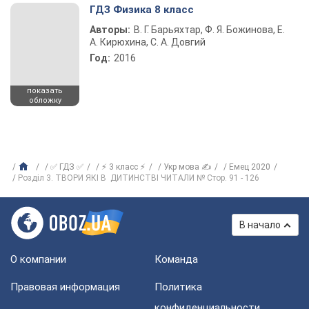
ГДЗ Физика 8 класс
Авторы:
В. Г. Барьяхтар, Ф. Я. Божинова, Е.
А. Кирюхина, С. А. Довгий
Год:
2016
показать
обложку
✅ ГДЗ ✅
⚡ 3 класс ⚡
Укр мова ✍
Емец 2020
Розділ 3. ТВОРИ ЯКІ В ДИТИНСТВІ ЧИТАЛИ № Стор. 91 - 126
В начало
О компании
Команда
Правовая информация
Политика
конфиденциальности