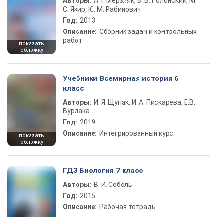
Авторы:
А. Г. Мерзляк, В. Б. Полонский, М.
С. Якир, Ю. М. Рабинович
Год:
2013
Описание:
Сборник задач и контрольных
работ
показать
обложку
Учебники Всемирная история 6
класс
Авторы:
И. Я. Щупак, И. А. Пискарева, Е.В.
Бурлака
Год:
2019
Описание:
Интегрированный курс
показать
обложку
ГДЗ Биология 7 класс
Авторы:
В. И. Соболь
Год:
2015
Описание:
Рабочая тетрадь