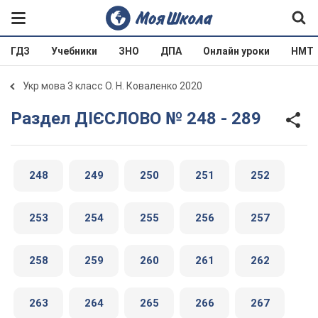
ГДЗ
Учебники
ЗНО
ДПА
Онлайн уроки
НМТ
Укр мова 3 класс О. Н. Коваленко 2020
Раздел ДІЄСЛОВО № 248 - 289
248
249
250
251
252
253
254
255
256
257
258
259
260
261
262
263
264
265
266
267