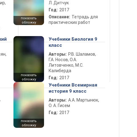
ир,
Л. Дитчук
Год:
2017
Описание:
Тетрадь для
показать
практических работ
обложку
х
кий
Учебники Биология 9
класс
ян,
Авторы:
Р.В. Шаламов,
Г.А. Носов, О.А.
Литовченко, М.С.
Калиберда
показать
Год:
2017
обложку
Учебники Всемирная
история 9 класс
ь
Авторы:
А.А. Мартынюк,
О. А. Гисем
Год:
2017
показать
обложку