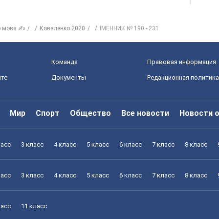
р мова ✍
Коваленко 2020
ІМЕННИК № 190 - 231
Команда
Правовая информация
йте
Документы
Редакционная политика
Мир
Спорт
Общество
Все новости
Новости 
ласс
3 класс
4 класс
5 класс
6 класс
7 класс
8 класс
ласс
3 класс
4 класс
5 класс
6 класс
7 класс
8 класс
ласс
11 класс