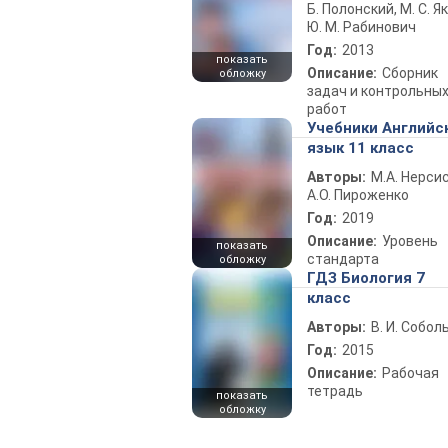
Б. Полонский, М. С. Як
Ю. М. Рабинович
Год:
2013
показать
Описание:
Сборник
обложку
задач и контрольны
работ
Учебники Английс
язык 11 класс
Авторы:
М.А. Нерсис
А.О. Пироженко
Год:
2019
Описание:
Уровень
показать
стандарта
обложку
ГДЗ Биология 7
класс
Авторы:
В. И. Собол
Год:
2015
Описание:
Рабочая
тетрадь
показать
обложку