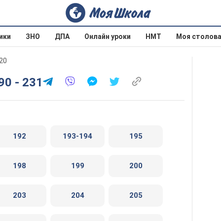
ики
ЗНО
ДПА
Онлайн уроки
НМТ
Моя столов
020
0 - 231
192
193-194
195
198
199
200
203
204
205