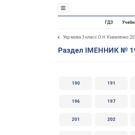
ГДЗ
Учебн
Укр мова 3 класс О. Н. Коваленко 2
Раздел ІМЕННИК № 19
190
191
196
197
201
202