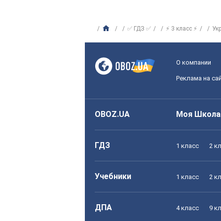
✅ ГДЗ ✅
⚡ 3 класс ⚡
Ук
О компании
Реклама на са
OBOZ.UA
Моя Школа
ГДЗ
1 класс
2 к
Учебники
1 класс
2 к
ДПА
4 класс
9 к