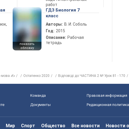
работ
ная
ГДЗ Биология 7
класс
нюк,
Авторы:
В. И. Соболь
Год:
2015
Описание:
Рабочая
тетрадь
показать
обложку
р мова ✍
Остапенко 2020
Відповіді до ЧАСТИНА 2 № Урок 81 - 170
Команда
Правовая информация
йте
Документы
Редакционная политика
Мир
Спорт
Общество
Все новости
Новости 