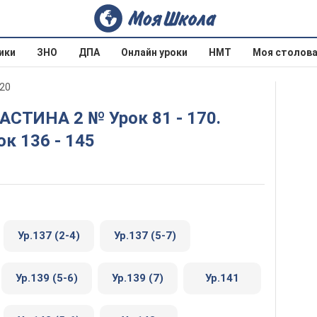
ики
ЗНО
ДПА
Онлайн уроки
НМТ
Моя столов
020
к 136 - 145
Ур.137 (2-4)
Ур.137 (5-7)
Ур.139 (5-6)
Ур.139 (7)
Ур.141