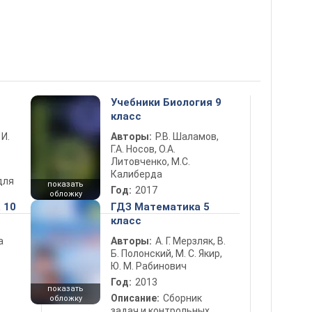
Учебники Биология 9
класс
 И.
Авторы:
Р.В. Шаламов,
Г.А. Носов, О.А.
Литовченко, М.С.
Калиберда
для
показать
Год:
2017
обложку
 10
ГДЗ Математика 5
класс
а
Авторы:
А. Г. Мерзляк, В.
Б. Полонский, М. С. Якир,
Ю. М. Рабинович
Год:
2013
показать
Описание:
Сборник
обложку
задач и контрольных