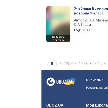
Учебники Всемир
история 9 класс
Авторы:
А.А. Марты
О. А. Гисем
Год:
2017
показать
обложку
✅ ГДЗ ✅
⚡ 3 класс ⚡
Ук
О компании
Реклама на са
OBOZ.UA
Моя Школа