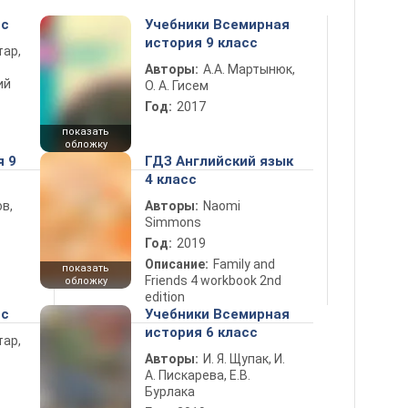
сс
Учебники Всемирная
история 9 класс
тар,
Авторы:
А.А. Мартынюк,
ий
О. А. Гисем
Год:
2017
показать
обложку
я 9
ГДЗ Английский язык
4 класс
в,
Авторы:
Naomi
Simmons
Год:
2019
Описание:
Family and
показать
Friends 4 workbook 2nd
обложку
edition
сс
Учебники Всемирная
история 6 класс
тар,
Авторы:
И. Я. Щупак, И.
А. Пискарева, Е.В.
Бурлака