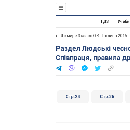
ГДЗ
Учебн
Я в мире 3 класс О.В. Таглина 2015
Раздел Людські чесноти. Дружні стосунки.
Співпраця, правила д
Стр.24
Стр.25