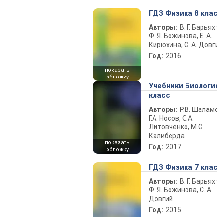
ГДЗ Физика 8 кла
Авторы:
В. Г. Барьях
Ф. Я. Божинова, Е. А.
Кирюхина, С. А. Довг
Год:
2016
показать
обложку
Учебники Биологи
класс
Авторы:
Р.В. Шаламо
Г.А. Носов, О.А.
Литовченко, М.С.
Калиберда
показать
Год:
2017
обложку
ГДЗ Физика 7 кла
Авторы:
В. Г. Барьях
Ф. Я. Божинова, С. А.
Довгий
Год:
2015