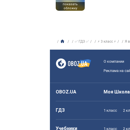
показать
обложку
✅ ГДЗ ✅
⚡ 3 класс ⚡
Я 
О компании
Реклама на са
OBOZ.UA
Моя Школа
ГДЗ
1 класс
2 к
Учебники
1 класс
2 к