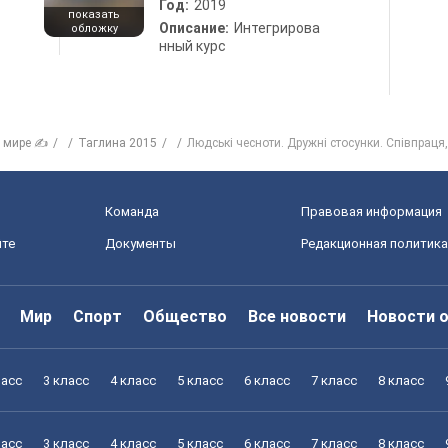
Год:
2019
показать
Описание:
Интегрирова
обложку
нный курс
в мире ✍
Таглина 2015
Людські чесноти. Дружні стосунки. Співпраця
Команда
Правовая информация
йте
Документы
Редакционная политика
Мир
Спорт
Общество
Все новости
Новости 
ласс
3 класс
4 класс
5 класс
6 класс
7 класс
8 класс
ласс
3 класс
4 класс
5 класс
6 класс
7 класс
8 класс