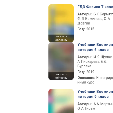
ГДЗ Физика 7 кла
Авторы:
В. Г. Барьях
Ф. Я. Божинова, С. А.
Довгий
Год:
2015
показать
обложку
Учебники Всемир
история 6 класс
Авторы:
И. Я. Щупак,
А. Пискарева, Е.В.
Бурлака
Год:
2019
показать
Описание:
Интегрир
обложку
нный курс
Учебники Всемир
история 9 класс
Авторы:
А.А. Марты
О. А. Гисем