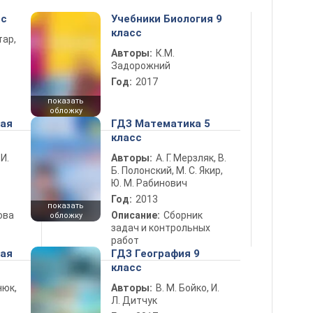
сс
Учебники Биология 9
класс
тар,
Авторы:
К.М.
Задорожний
Год:
2017
показать
обложку
ная
ГДЗ Математика 5
класс
 И.
Авторы:
А. Г. Мерзляк, В.
Б. Полонский, М. С. Якир,
Ю. М. Рабинович
Год:
2013
показать
ова
Описание:
Сборник
обложку
задач и контрольных
работ
ная
ГДЗ География 9
класс
нюк,
Авторы:
В. М. Бойко, И.
Л. Дитчук