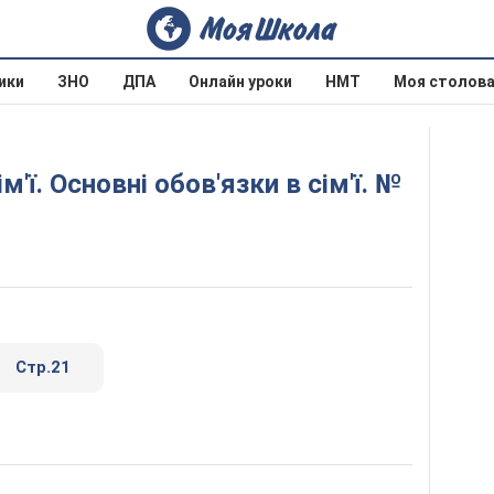
ики
ЗНО
ДПА
Онлайн уроки
НМТ
Моя столов
Стр.21