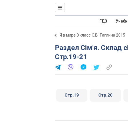
ГДЗ
Учебн
Я в мире 3 класс О.В. Таглина 2015
Раздел Сім'я. Склад сім'ї. Основні обов'язки в сім'ї. №
Стр.19-21
Стр.19
Стр.20