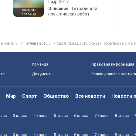
Год:
2017
Описание:
Тетрадь для
показать
практических работ
обложку
в мире ✍
Таглина 2015
Сім'я. Склад сім'ї. Основні обов'язки в сім'ї. 
Команда
Правовая информация
йте
Документы
Редакционная политика
Мир
Спорт
Общество
Все новости
Новости 
ласс
3 класс
4 класс
5 класс
6 класс
7 класс
8 класс
ласс
3 класс
4 класс
5 класс
6 класс
7 класс
8 класс