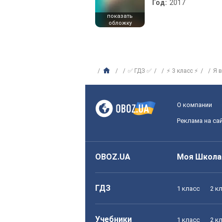
Год:
2017
показать
обложку
✅ ГДЗ ✅
⚡ 3 класс ⚡
Я 
О компании
Реклама на са
OBOZ.UA
Моя Школа
ГДЗ
1 класс
2 к
Учебники
1 класс
2 к