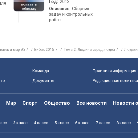
Год:
2013
для
показать
Описание:
Сборник
обложку
задач и контрольных
работ
ловек и мир ✍
Бибик 2015
Тема 2. Людина серед людей
Людські
Команда
Правовая информация
йте
Документы
Редакционная политика
Мир
Спорт
Общество
Все новости
Новости 
ласс
3 класс
4 класс
5 класс
6 класс
7 класс
8 класс