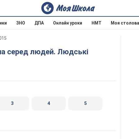
ики
ЗНО
ДПА
Онлайн уроки
НМТ
Моя столов
2015
3
4
5