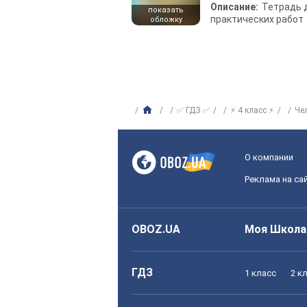
Описание:
Тетрадь 
показать
практических работ
обложку
✅ ГДЗ ✅
⚡ 4 класс ⚡
Че
О компании
Реклама на са
OBOZ.UA
Моя Школа
ГДЗ
1 класс
2 к