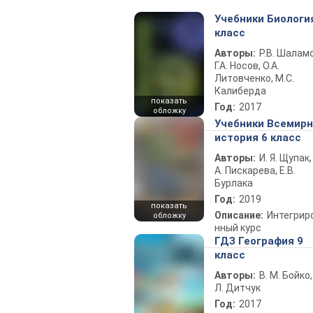
Учебники Биологи
класс
Авторы:
Р.В. Шаламо
Г.А. Носов, О.А.
Литовченко, М.С.
Калиберда
показать
Год:
2017
обложку
Учебники Всемир
история 6 класс
Авторы:
И. Я. Щупак,
А. Пискарева, Е.В.
Бурлака
Год:
2019
показать
Описание:
Интегрир
обложку
нный курс
ГДЗ География 9
класс
Авторы:
В. М. Бойко,
Л. Дитчук
Год:
2017