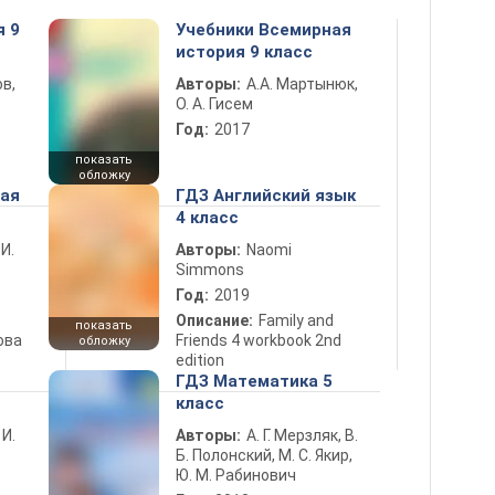
я 9
Учебники Всемирная
история 9 класс
в,
Авторы:
А.А. Мартынюк,
О. А. Гисем
Год:
2017
показать
обложку
ная
ГДЗ Английский язык
4 класс
 И.
Авторы:
Naomi
Simmons
Год:
2019
Описание:
Family and
показать
ова
Friends 4 workbook 2nd
обложку
edition
ГДЗ Математика 5
класс
 И.
Авторы:
А. Г. Мерзляк, В.
Б. Полонский, М. С. Якир,
Ю. М. Рабинович