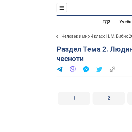
ГДЗ
Учебн
Человек и мир 4 класс Н. М. Бибик 
Раздел Тема 2. Людина серед людей. Людські
чесноти
1
2