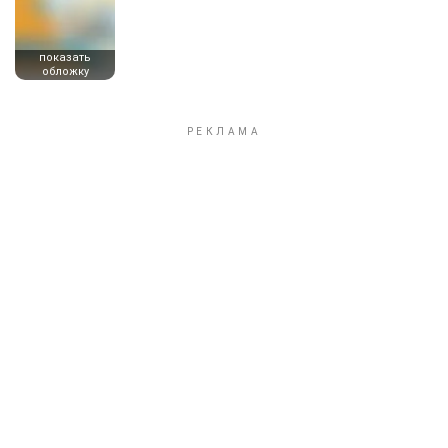
показать
обложку