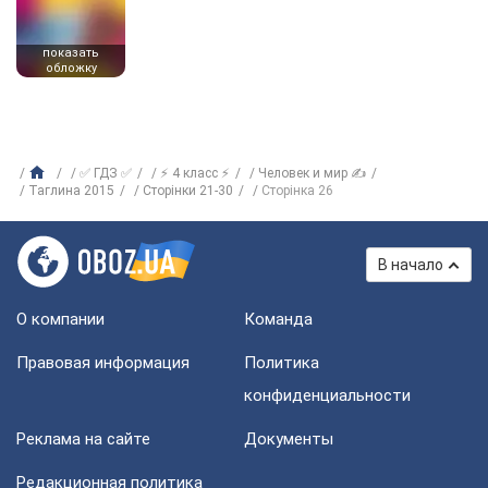
показать
обложку
✅ ГДЗ ✅
⚡ 4 класс ⚡
Человек и мир ✍
Таглина 2015
Сторінки 21-30
Сторінка 26
В начало
О компании
Команда
Правовая информация
Политика
конфиденциальности
Реклама на сайте
Документы
Редакционная политика