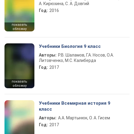
А. Кирюхина, С. А. Довгий
Год:
2016
показать
обложку
Учебники Биология 9 класс
Авторы:
Р.В. Шаламов, Г.А. Носов, О.А.
Литовченко, М.С. Калиберда
Год:
2017
показать
обложку
Учебники Всемирная история 9
класс
Авторы:
А.А. Мартынюк, О. А. Гисем
Год:
2017