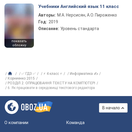
Учебники Английский язык 11 класс
Авторы:
М.А. Нерсисян, А.О. Пироженко
Год:
2019
Описание:
Уровень стандарта
показать
обложку
✅ ГДЗ ✅
⚡ 4 класс ⚡
Информатика ✍
Корниенко 2015
РОЗДІЛ 2. ОПРАЦЮВАННЯ ТЕКСТУ НА КОМП'ЮТЕРІ
6. Як працювати в середовищі текстового редактора
В начало
О компании
Команда