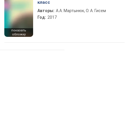
класс
Авторы:
А.А. Мартынюк, О. А. Гисем
Год:
2017
показать
обложку