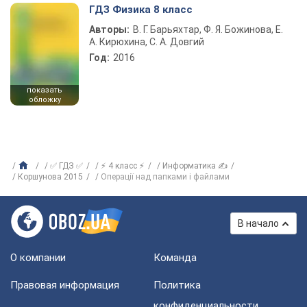
ГДЗ Физика 8 класс
Авторы:
В. Г. Барьяхтар, Ф. Я. Божинова, Е.
А. Кирюхина, С. А. Довгий
Год:
2016
показать
обложку
✅ ГДЗ ✅
⚡ 4 класс ⚡
Информатика ✍
Коршунова 2015
Операції над папками і файлами
В начало
О компании
Команда
Правовая информация
Политика
конфиденциальности