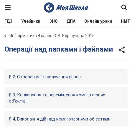
ГДЗ
Учебники
ЗНО
ДПА
Онлайн уроки
НМТ
Информатика 4 класс О. В. Коршунова 2015
Операції над папками і файлами
§ 2. Створення та вилучення папок
§ 3. Копіювання та переміщення комп’ютерних
об’єктів
§ 4. Виконання дій над комп'ютерними об’єктами