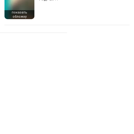
показать
обложку