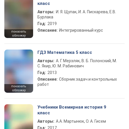
класс
Авторы:
И. Я. Щупак, И. А. Пискарева, Е.В.
Бурлака
Год:
2019
Описание:
Интегрированный курс
показать
обложку
ГДЗ Математика 5 класс
Авторы:
А. Г. Мерзляк, В. Б. Полонский, М.
С. Якир, Ю. М. Рабинович
Год:
2013
Описание:
Сборник задач и контрольных
работ
показать
обложку
Учебники Всемирная история 9
класс
Авторы:
А.А. Мартынюк, О. А. Гисем
Год:
2017