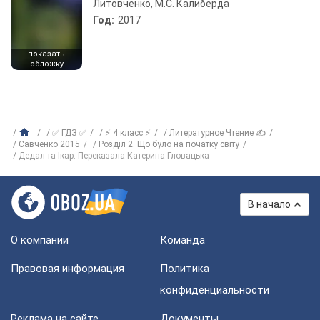
Литовченко, М.С. Калиберда
Год:
2017
показать
обложку
✅ ГДЗ ✅
⚡ 4 класс ⚡
Литературное Чтение ✍
Савченко 2015
Розділ 2. Що було на початку світу
Дедал та Ікар. Переказала Катерина Гловацька
В начало
О компании
Команда
Правовая информация
Политика
конфиденциальности
Реклама на сайте
Документы