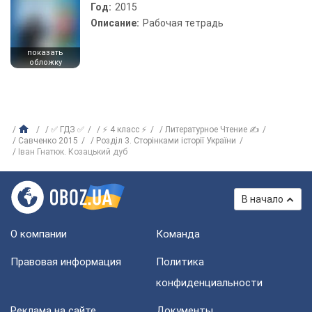
Год:
2015
Описание:
Рабочая тетрадь
показать
обложку
✅ ГДЗ ✅
⚡ 4 класс ⚡
Литературное Чтение ✍
Савченко 2015
Розділ 3. Сторінками історії України
Іван Гнатюк. Козацький дуб
В начало
О компании
Команда
Правовая информация
Политика
конфиденциальности
Реклама на сайте
Документы