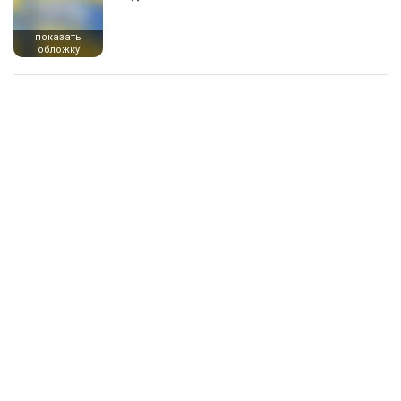
показать
обложку