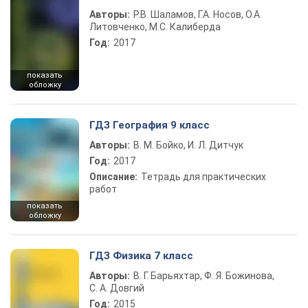
Авторы:
Р.В. Шаламов, Г.А. Носов, О.А.
Литовченко, М.С. Калиберда
Год:
2017
показать
обложку
ГДЗ География 9 класс
Авторы:
В. М. Бойко, И. Л. Дитчук
Год:
2017
Описание:
Тетрадь для практических
работ
показать
обложку
ГДЗ Физика 7 класс
Авторы:
В. Г. Барьяхтар, Ф. Я. Божинова,
С. А. Довгий
Год:
2015