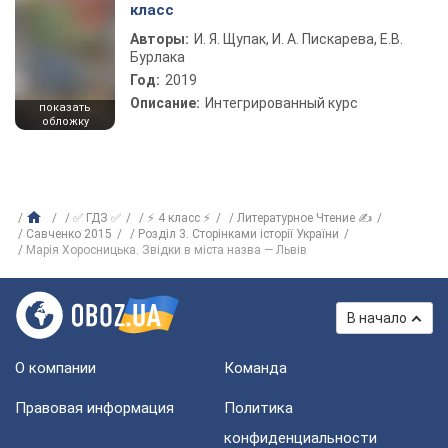
класс
Авторы:
И. Я. Щупак, И. А. Пискарева, Е.В.
Бурлака
Год:
2019
Описание:
Интегрированный курс
показать
обложку
✅ ГДЗ ✅
⚡ 4 класс ⚡
Литературное Чтение ✍
Савченко 2015
Розділ 3. Сторінками історії України
Марія Хоросницька. Звідки в міста назва — Львів
В начало
О компании
Команда
Правовая информация
Политика
конфиденциальности