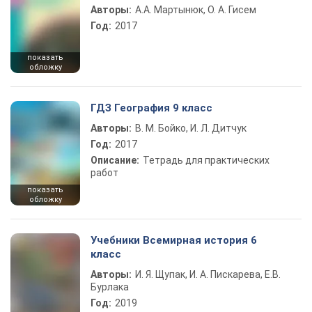
Авторы:
А.А. Мартынюк, О. А. Гисем
Год:
2017
показать
обложку
ГДЗ География 9 класс
Авторы:
В. М. Бойко, И. Л. Дитчук
Год:
2017
Описание:
Тетрадь для практических
работ
показать
обложку
Учебники Всемирная история 6
класс
Авторы:
И. Я. Щупак, И. А. Пискарева, Е.В.
Бурлака
Год:
2019