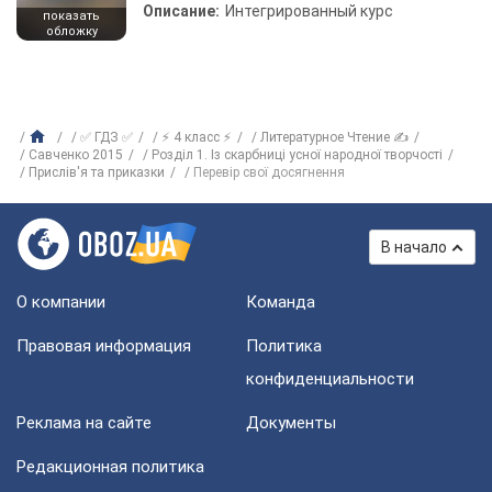
Описание:
Интегрированный курс
показать
обложку
✅ ГДЗ ✅
⚡ 4 класс ⚡
Литературное Чтение ✍
Савченко 2015
Розділ 1. Із скарбниці усної народної творчості
Прислів'я та приказки
Перевір свої досягнення
В начало
О компании
Команда
Правовая информация
Политика
конфиденциальности
Реклама на сайте
Документы
Редакционная политика