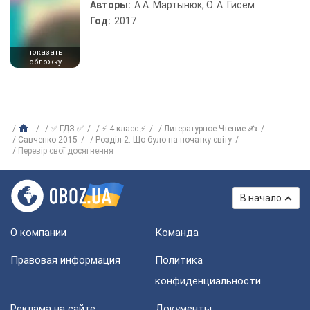
Авторы:
А.А. Мартынюк, О. А. Гисем
Год:
2017
показать
обложку
✅ ГДЗ ✅
⚡ 4 класс ⚡
Литературное Чтение ✍
Савченко 2015
Розділ 2. Що було на початку світу
Перевір свої досягнення
В начало
О компании
Команда
Правовая информация
Политика
конфиденциальности
Реклама на сайте
Документы