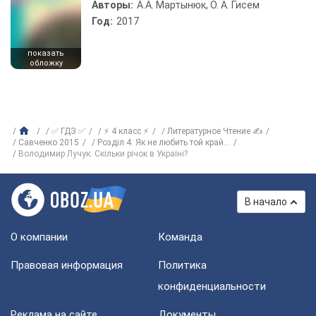
Авторы:
А.А. Мартынюк, О. А. Гисем
Год:
2017
показать
обложку
✅ ГДЗ ✅
⚡ 4 класс ⚡
Литературное Чтение ✍
Савченко 2015
Розділ 4. Як не любить той край...
Володимир Лучук. Скільки річок в Україні?
В начало
О компании
Команда
Правовая информация
Политика
конфиденциальности
Реклама на сайте
Документы