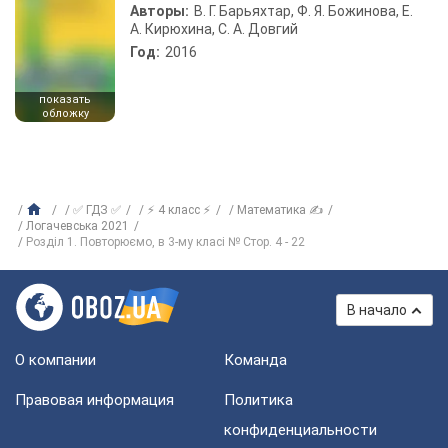
Авторы:
В. Г. Барьяхтар, Ф. Я. Божинова, Е.
А. Кирюхина, С. А. Довгий
Год:
2016
показать
обложку
✅ ГДЗ ✅
⚡ 4 класс ⚡
Математика ✍
Логачевська 2021
Розділ 1. Повторюємо, в 3-му класі № Стор. 4 - 22
В начало
О компании
Команда
Правовая информация
Политика
конфиденциальности