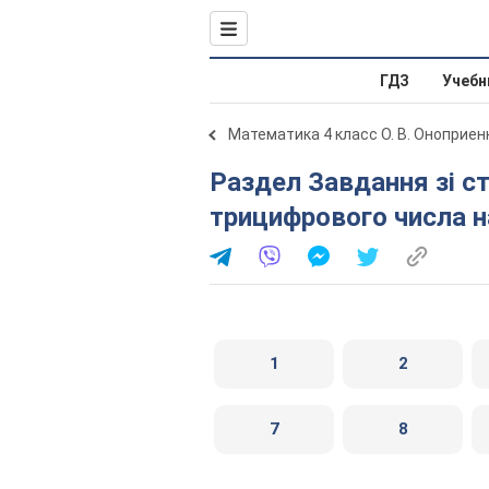
ГДЗ
Учебн
Математика 4 класс О. В. Оноприен
Раздел Завдання зі сторінок 48-99. Ділення
трицифрового числа 
1
2
7
8