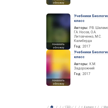
обложку
Учебники Биологи
класс
Авторы:
Р.В. Шаламо
Г.А. Носов, О.А.
Литовченко, М.С.
Калиберда
показать
Год:
2017
обложку
Учебники Биологи
класс
Авторы:
К.М.
Задорожний
Год:
2017
показать
обложку
✅ ГДЗ ✅
⚡ 4 класс ⚡
Ма