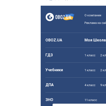
О компании
Реклама на са
OBOZ.UA
Моя Школа
ГДЗ
1 класс
2 к
Учебники
1 класс
2 к
ДПА
4 класс
9 к
ЗНО
11 класс