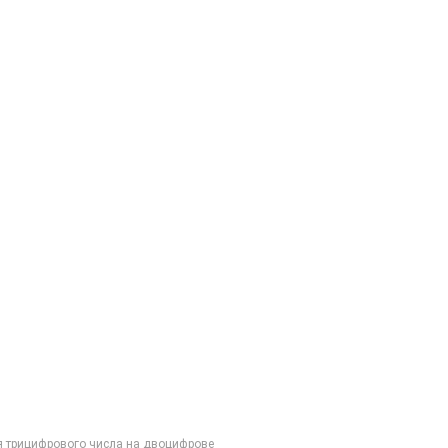
я трицифрового числа на двоцифрове