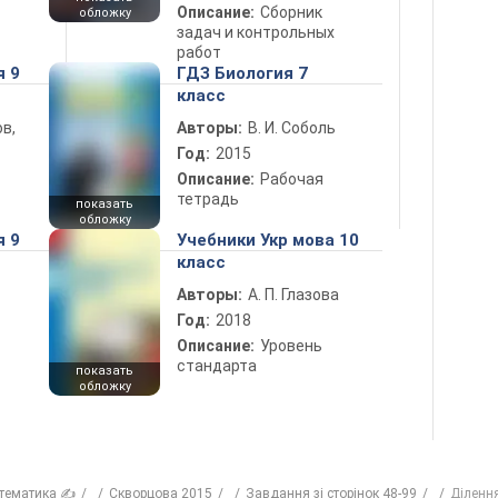
Описание:
Сборник
обложку
задач и контрольных
работ
я 9
ГДЗ Биология 7
класс
в,
Авторы:
В. И. Соболь
Год:
2015
Описание:
Рабочая
тетрадь
показать
обложку
я 9
Учебники Укр мова 10
класс
Авторы:
А. П. Глазова
Год:
2018
Описание:
Уровень
стандарта
показать
обложку
тематика ✍
Скворцова 2015
Завдання зі сторінок 48-99
Діленн