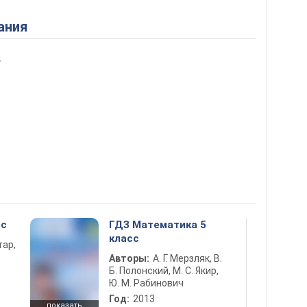
ания
4
сс
ГДЗ Математика 5
класс
тар,
Авторы:
А. Г. Мерзляк, В.
Б. Полонский, М. С. Якир,
Ю. М. Рабинович
Год:
2013
показать