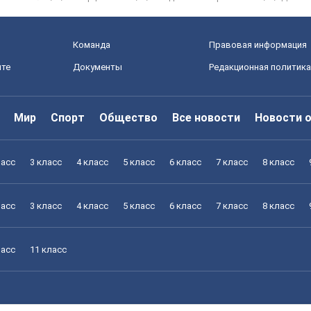
Команда
Правовая информация
йте
Документы
Редакционная политика
Мир
Спорт
Общество
Все новости
Новости 
ласс
3 класс
4 класс
5 класс
6 класс
7 класс
8 класс
ласс
3 класс
4 класс
5 класс
6 класс
7 класс
8 класс
ласс
11 класс