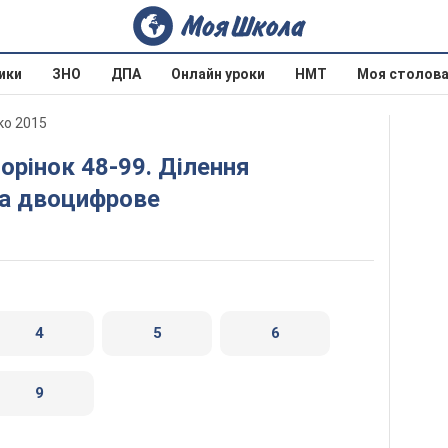
ики
ЗНО
ДПА
Онлайн уроки
НМТ
Моя столов
ко 2015
на двоцифрове
4
5
6
9