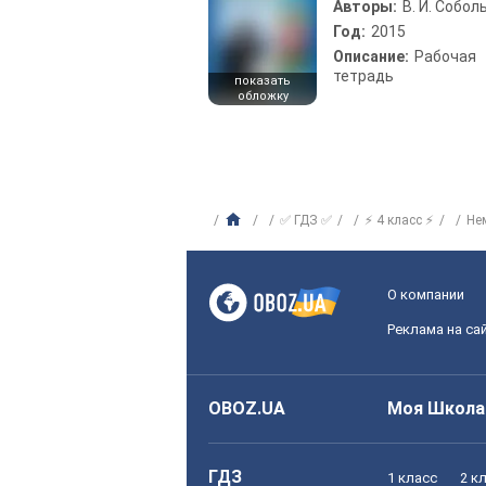
Авторы:
В. И. Собол
Год:
2015
Описание:
Рабочая
тетрадь
показать
обложку
✅ ГДЗ ✅
⚡ 4 класс ⚡
Не
О компании
Реклама на са
OBOZ.UA
Моя Школа
ГДЗ
1 класс
2 к