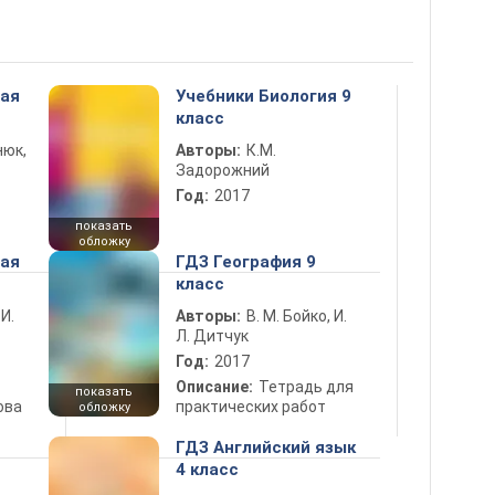
ная
Учебники Биология 9
класс
нюк,
Авторы:
К.М.
Задорожний
Год:
2017
показать
обложку
ная
ГДЗ География 9
класс
 И.
Авторы:
В. М. Бойко, И.
Л. Дитчук
Год:
2017
Описание:
Тетрадь для
показать
ова
практических работ
обложку
ГДЗ Английский язык
4 класс