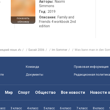
ь
Авторы:
Naomi
Simmons
Год:
2019
Описание:
Family and
показать
Friends 4 workbook 2nd
обложку
edition
мецкий язык ✍
Басай 2006
Im Sommer
Was kann man in den Som
Команда
Правовая информация
йте
Документы
Редакционная политика
Мир
Спорт
Общество
Все новости
Новости 
ласс
3 класс
4 класс
5 класс
6 класс
7 класс
8 класс