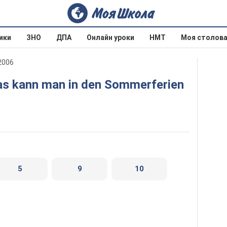
ики
ЗНО
ДПА
Онлайн уроки
НМТ
Моя столов
2006
5
9
10