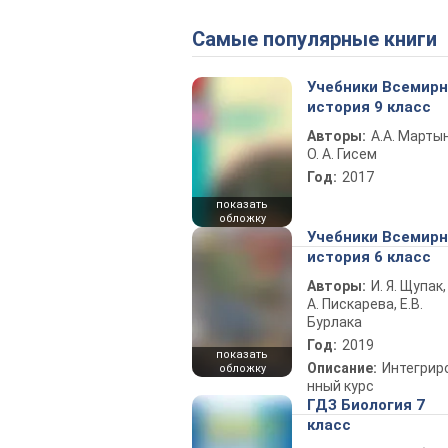
Самые популярные книги
Учебники Всемир
история 9 класс
Авторы:
А.А. Марты
О. А. Гисем
Год:
2017
показать
обложку
Учебники Всемир
история 6 класс
Авторы:
И. Я. Щупак,
А. Пискарева, Е.В.
Бурлака
Год:
2019
показать
Описание:
Интегрир
обложку
нный курс
ГДЗ Биология 7
класс