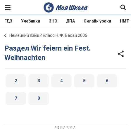
ГДЗ
Учебники
ЗНО
ДПА
Онлайн уроки
НМТ
Немецкий язык 4 класс Н. Ф. Басай 2006
Раздел Wir feiern ein Fest.
Weihnachten
2
3
4
5
6
7
8