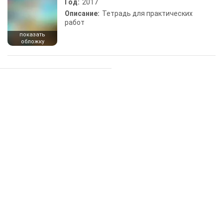
Год:
2017
Описание:
Тетрадь для практических
работ
показать
обложку